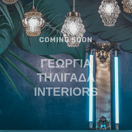
COMING SOON
ΓΕΩΡΓΙΑ
ΤΗΛΙΓΑΔΑ
INTERIORS