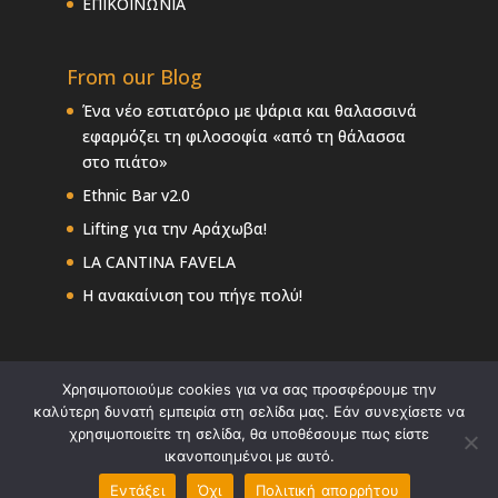
ΕΠΙΚΟΙΝΩΝΙΑ
From our Blog
Ένα νέο εστιατόριο με ψάρια και θαλασσινά
εφαρμόζει τη φιλοσοφία «από τη θάλασσα
στο πιάτο»
Ethnic Bar v2.0
Lifting για την Αράχωβα!
LA CANTINA FAVELA
Η ανακαίνιση του πήγε πολύ!
Χρησιμοποιούμε cookies για να σας προσφέρουμε την
καλύτερη δυνατή εμπειρία στη σελίδα μας. Εάν συνεχίσετε να
χρησιμοποιείτε τη σελίδα, θα υποθέσουμε πως είστε
ικανοποιημένοι με αυτό.
Copyright: Georgia Tiligada Interiors - Powered
Εντάξει
Όχι
Πολιτική απορρήτου
by:
Site-Forge Web Design