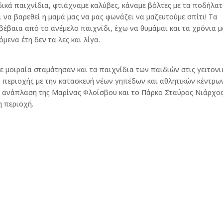
ικά παιχνίδια, φτιάχναμε καλύβες, κάναμε βόλτες με τα ποδήλα
 να βαρεθεί η μαμά μας να μας φωνάζει να μαζευτούμε σπίτι! Τα
ς βέβαια από το ανέμελο παιχνίδι, έχω να θυμάμαι και τα χρόνια 
μενα έτη δεν τα λες και λίγα.
;
 μοιραία σταμάτησαν και τα παιχνίδια των παιδιών στις γειτονιέ
ς περιοχής με την κατασκευή νέων γηπέδων και αθλητικών κέντρω
η ανάπλαση της Μαρίνας Φλοίσβου και το Πάρκο Σταύρος Νιάρχος
η περιοχή.