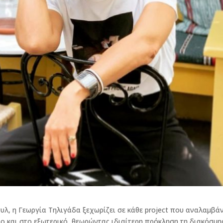
τυλ, η Γεωργία Τηλιγάδα ξεχωρίζει σε κάθε project που αναλαμβάν
ο και στο εξωτερικό, θεωρώντας ιδιαίτερη πρόκληση τη διακόσμη