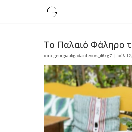
Το Παλαιό Φάληρο τ
από
georgiatiligadainteriors_il6xg7
|
Ιούλ 12