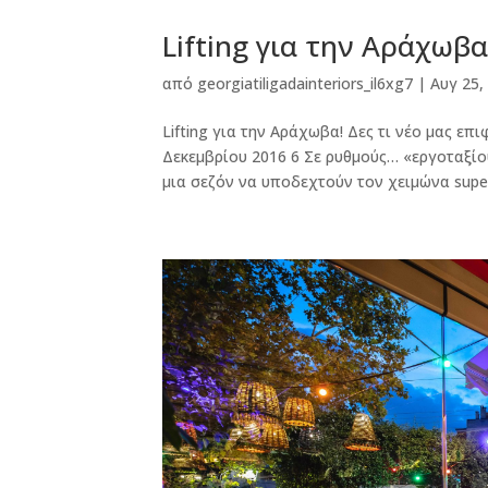
Lifting για την Αράχωβα
από
georgiatiligadainteriors_il6xg7
|
Αυγ 25,
Lifting για την Αράχωβα! Δες τι νέο μας επι
Δεκεμβρίου 2016 6 Σε ρυθµούς… «εργοταξίο
µια σεζόν να υποδεχτούν τον χειµώνα super