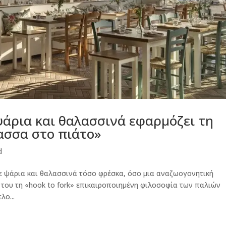
ψάρια και θαλασσινά εφαρμόζει τη
ασσα στο πιάτο»
d
ε ψάρια και θαλασσινά τόσο φρέσκα, όσο μια αναζωογονητική
 του τη «hook to fork» επικαιροποιημένη φιλοσοφία των παλιών
λο...