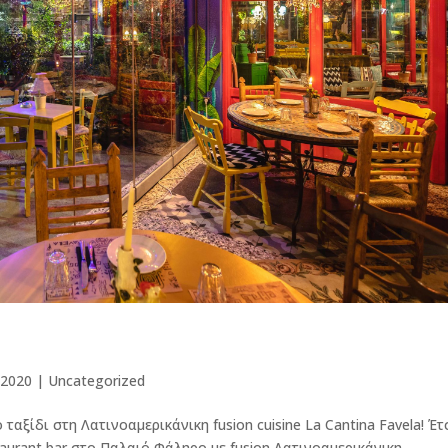
 2020
|
Uncategorized
ξίδι στη Λατινοαμερικάνικη fusion cuisine La Cantina Favela! Έτ
staurant bar στο Παλαιό Φάληρο με fusion Λατινοαμερικάνικη