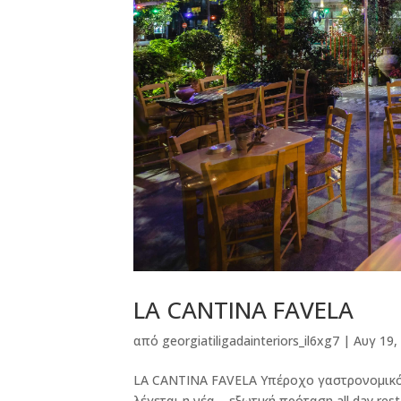
LA CANTINA FAVELA
από
georgiatiligadainteriors_il6xg7
|
Αυγ 19,
LA CANTINA FAVELA Υπέροχο γαστρονομικό τα
λέγεται η νέα – εξωτική πρόταση all day re