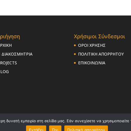
ριήγηση
Χρήσιμοι Σύνδεσμοι
ΡΧΙΚΗ
ΟΡΟΙ ΧΡΗΣΗΣ
 ΔΙΑΚΟΣΜΗΤΡΙΑ
ΠΟΛΙΤΙΚΗ ΑΠΟΡΡΗΤΟΥ
ROJECTS
ΕΠΙΚΟΙΝΩΝΙΑ
BLOG
η δυνατή εμπειρία στη σελίδα μας. Εάν συνεχίσετε να χρησιμοποιείτε 
Εντάξει
Όχι
Πολιτική απορρήτου
ed by:
Site-Forge Web Design