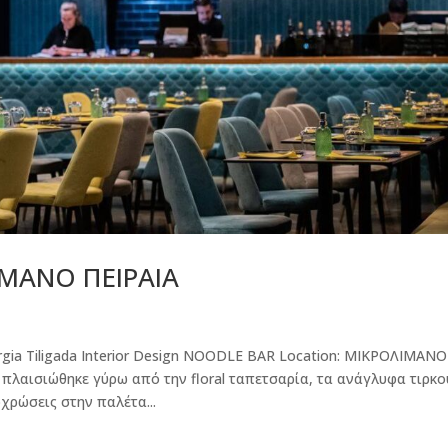
ΙΜΑΝΟ ΠΕΙΡΑΙΑ
a Tiligada Interior Design NOODLE BAR Location: ΜΙΚΡΟΛΙΜΑΝΟ
 πλαισιώθηκε γύρω από την floral ταπετσαρία, τα ανάγλυφα τιρκ
χρώσεις στην παλέτα...