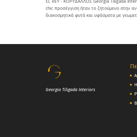
EL REY - ΚΟΡΥΔΑΛΛΟΣ Georgia Tiligada Inte
chic προσέγγιση ήταν το ζητούμενο στην αν
διακοσμητικά φυτά και υφάσματα με γεωμετρ
Πε
Α
Η
Georgia Tiligada Interiors
P