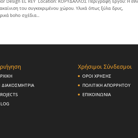
rior Design EL REY Location: ΚΟΡΥΔΑΛΛΟΣ Περιγραφή Έργου: Η έθν
ακαίνιση του συγκεκριμένου χώρου. Υλικά όπως ξύλα δρυς,
ικά boho σχέδια...
ριήγηση
Χρήσιμοι Σύνδεσμοι
ΡΧΙΚΗ
ΟΡΟΙ ΧΡΗΣΗΣ
 ΔΙΑΚΟΣΜΗΤΡΙΑ
ΠΟΛΙΤΙΚΗ ΑΠΟΡΡΗΤΟΥ
ROJECTS
ΕΠΙΚΟΙΝΩΝΙΑ
BLOG