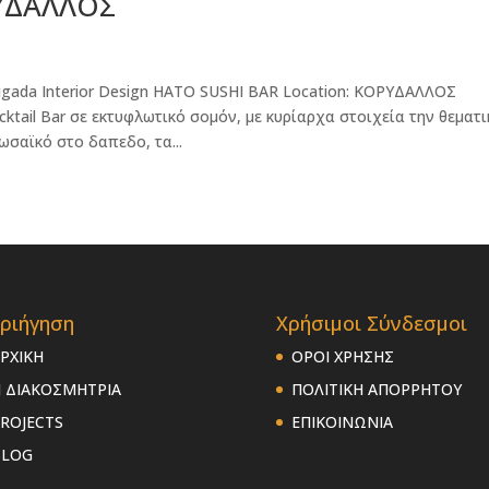
ΡΥΔΑΛΛΟΣ
igada Interior Design HATO SUSHI BAR Location: ΚΟΡΥΔΑΛΛΟΣ
ktail Bar σε εκτυφλωτικό σομόν, με κυρίαρχα στοιχεία την θεματι
σαϊκό στο δαπεδο, τα...
ριήγηση
Χρήσιμοι Σύνδεσμοι
ΡΧΙΚΗ
ΟΡΟΙ ΧΡΗΣΗΣ
 ΔΙΑΚΟΣΜΗΤΡΙΑ
ΠΟΛΙΤΙΚΗ ΑΠΟΡΡΗΤΟΥ
ROJECTS
ΕΠΙΚΟΙΝΩΝΙΑ
BLOG