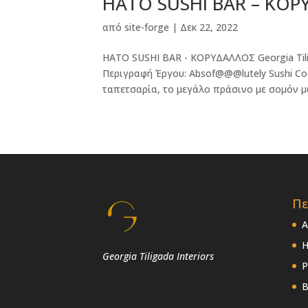
HATO SUSHI BAR – ΚΟ
από
site-forge
|
Δεκ 22, 2022
HATO SUSHI BAR - ΚΟΡΥΔΑΛΛΟΣ Georgia Til
Περιγραφή Έργου: Absof@@@lutely Sushi Coc
ταπετσαρία, το μεγάλο πράσινο με σομόν μω
Πε
Α
Η
Georgia Tiligada Interiors
P